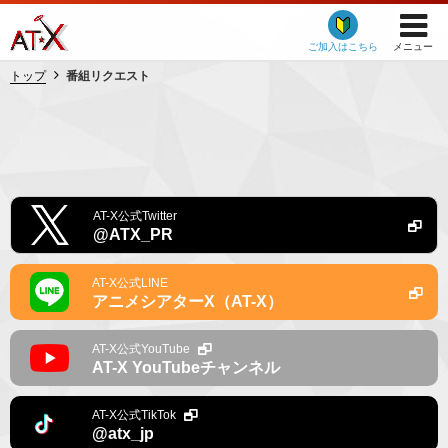
ご加入はこちら
メニュー
トップ
番組リクエスト
AT-X公式Twitter
@ATX_PR
AT-X公式LINE
アニメシアターX（AT-X）
AT-X公式YouTube
AT-X YouTubeチャンネル
AT-X公式TikTok
@atx_jp