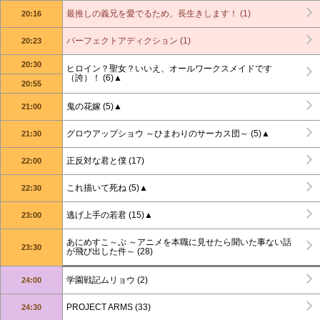
最推しの義兄を愛でるため、長生きします！ (1)
20:16
パーフェクトアディクション (1)
20:23
20:30
ヒロイン？聖女？いいえ、オールワークスメイドです
（誇）！ (6)▲
20:55
鬼の花嫁 (5)▲
21:00
グロウアップショウ ～ひまわりのサーカス団～ (5)▲
21:30
正反対な君と僕 (17)
22:00
これ描いて死ね (5)▲
22:30
逃げ上手の若君 (15)▲
23:00
あにめすこ～ぷ ～アニメを本職に見せたら聞いた事ない話
23:30
が飛び出した件～ (28)
学園戦記ムリョウ (2)
24:00
PROJECT ARMS (33)
24:30