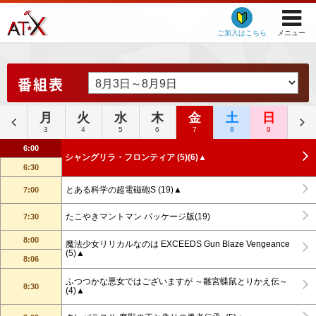
ご加入はこちら
メニュー
番組表
月
火
水
木
金
土
日
3
4
5
6
7
8
9
6:00
シャングリラ・フロンティア (5)(6)▲
6:30
とある科学の超電磁砲S (19)▲
7:00
たこやきマントマン パッケージ版(19)
7:30
8:00
魔法少女リリカルなのは EXCEEDS Gun Blaze Vengeance
(5)▲
8:06
ふつつかな悪女ではございますが ～雛宮蝶鼠とりかえ伝～
8:30
(4)▲