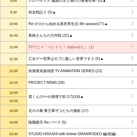
クレバテスⅡ-魔獣の王と偽りの勇者伝承- (5)▲
9:00
幼女戦記Ⅱ (5)▲
9:30
Re:ゼロから始める異世界生活 4th season(77)▲
10:00
夜桜さんちの大作戦 (32)▲
10:30
TVアニメ「バンドリ！ ゆめ∞みた」 (1)
11:00
乙女ゲー世界はモブに厳しい世界です２ (5)▲
11:30
快傑蒸気探偵団 TV ANIMATION SERIES (23)
12:00
PROJECT ARMS (28)
12:30
13:00
渡くんの××が崩壊寸前 (17)(18)▲
13:30
北斗の拳 拳王軍ザコたちの挽歌 (17)
14:00
陰陽廻天 Re:バース (5)
14:06
STUDIO HISASHI with Anime GRANRODEO 編(前編)
14:30