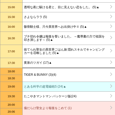
透明な夜に駆ける君と、目に見えない恋をした。 (5)▲
15:00
さよならララ (5)
15:30
骸骨騎士様、只今異世界へお出掛け中Ⅱ (5)▲
16:00
ブチ切れ令嬢は報復を誓いました。 ～魔導書の力で祖国を
16:30
叩き潰します～ (5)▲
捨てられ聖女の異世界ごはん旅 隠れスキルでキャンピング
17:00
カーを召喚しました (5)▲
黄泉のツガイ (17)▲
17:30
18:00
TIGER & BUNNY (3)(4)
18:30
とある科学の超電磁砲S (24)▲
19:00
たこやきマントマン パッケージ版(24)
19:30
20:00
傷だらけ聖女より報復をこめて (1)
20:06