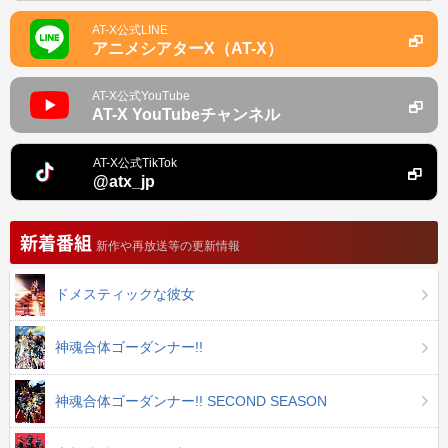
AT-X公式LINE
アニメシアターX（AT-X）
AT-X公式YouTube
AT-X YouTubeチャンネル
AT-X公式TikTok
@atx_jp
新着番組
新作や再放送等の更新情報
ドメスティックな彼女
神魂合体ゴーダンナー!!
神魂合体ゴーダンナー!! SECOND SEASON