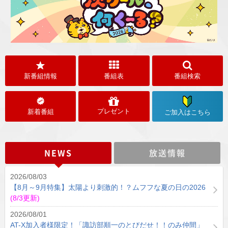
新番組情報
番組表
番組検索
プレゼント
新着番組
ご加入はこちら
NEWS
放送情報
2026/08/03
【8月～9月特集】太陽より刺激的！？ムフフな夏の日の2026
(8/3更新)
2026/08/01
AT-X加入者様限定！「諏訪部順一のとびだせ！！のみ仲間」