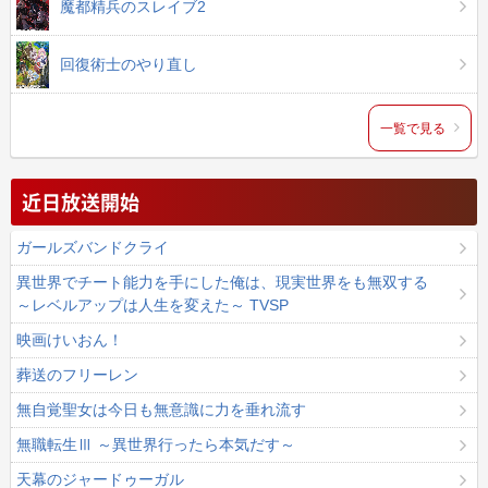
魔都精兵のスレイブ2
回復術士のやり直し
一覧で見る
近日放送開始
ガールズバンドクライ
異世界でチート能力を手にした俺は、現実世界をも無双する
～レベルアップは人生を変えた～ TVSP
映画けいおん！
葬送のフリーレン
無自覚聖女は今日も無意識に力を垂れ流す
無職転生Ⅲ ～異世界行ったら本気だす～
天幕のジャードゥーガル