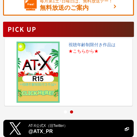
毎月第1土･日曜日は、無料放送デー！
無料放送のご案内
PICK UP
視聴年齢制限付き作品は
★こちらから★
AT-X公式X（旧Twitter）
@ATX_PR