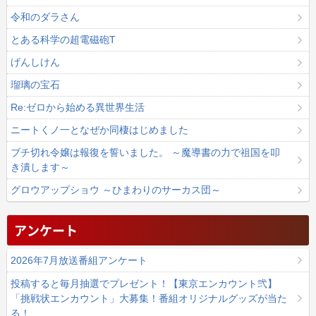
令和のダラさん
とある科学の超電磁砲T
げんしけん
瑠璃の宝石
Re:ゼロから始める異世界生活
ニートくノ一となぜか同棲はじめました
ブチ切れ令嬢は報復を誓いました。 ～魔導書の力で祖国を叩
き潰します～
グロウアップショウ ～ひまわりのサーカス団～
アンケート
2026年7月放送番組アンケート
投稿すると毎月抽選でプレゼント！【東京エンカウント弐】
「挑戦状エンカウント」大募集！番組オリジナルグッズが当た
る！