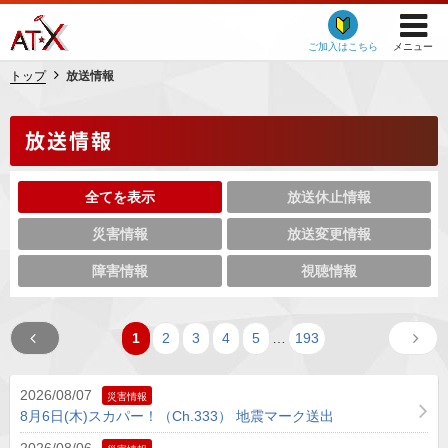
ご加入はこちら
メニュー
トップ
放送情報
放送情報
全てを表示
放送休止情報
災害情報
放送変更情報
障害情報
視聴情報
1
2
3
4
5
…
193
2026/08/07
災害情報
8月6日(木)スカパー！（Ch.333） 地震マーク送出