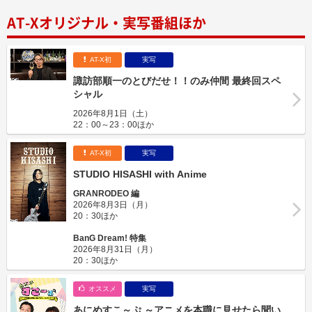
AT-Xオリジナル・実写番組ほか
AT-X初
実写
諏訪部順一のとびだせ！！のみ仲間 最終回スペ
シャル
2026年8月1日（土）
22：00～23：00ほか
AT-X初
実写
STUDIO HISASHI with Anime
GRANRODEO 編
2026年8月3日（月）
20：30ほか
BanG Dream! 特集
2026年8月31日（月）
20：30ほか
オススメ
実写
あにめすこ～ぷ ～アニメを本職に見せたら聞い