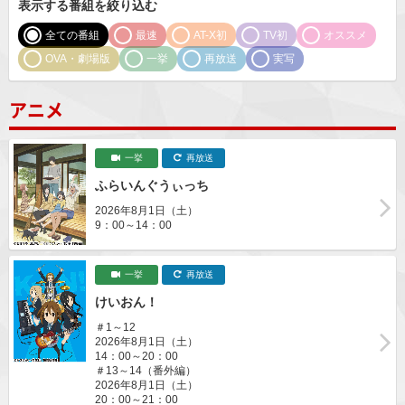
表示する番組を絞り込む
全ての番組
最速
AT-X初
TV初
オススメ
OVA・劇場版
一挙
再放送
実写
アニメ
一挙
再放送
ふらいんぐうぃっち
2026年8月1日（土）
9：00～14：00
一挙
再放送
けいおん！
＃1～12
2026年8月1日（土）
14：00～20：00
＃13～14（番外編）
2026年8月1日（土）
20：00～21：00