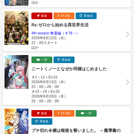
ほか
最速
AT-X初
再放送
Re:ゼロから始める異世界生活
4th season 奪還編（＃78～）
2026年8月12日（水）
22：00スタート
ほか
一挙
再放送
ニートくノ一となぜか同棲はじめました
＃1～12＋Ex.01
2026年8月13日（木）
25：00～28：00
＃13～24＋Ex.02
2026年8月20日（木）
25：00～28：00
最速
AT-X初
一挙
再放送
ブチ切れ令嬢は報復を誓いました。 ～魔導書の