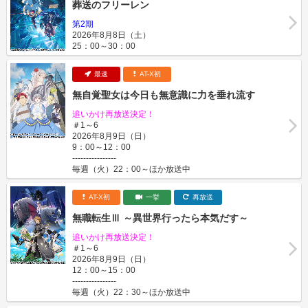
葬送のフリーレン
第2期
2026年8月8日（土）
25：00～30：00
最速
AT-X初
無自覚聖女は今日も無意識に力を垂れ流す
追いかけ再放送決定！
＃1～6
2026年8月9日（日）
9：00～12：00
----------------
毎週（火）22：00～ほか放送中
AT-X初
一挙
再放送
無職転生Ⅲ ～異世界行ったら本気だす～
追いかけ再放送決定！
＃1～6
2026年8月9日（日）
12：00～15：00
----------------
毎週（火）22：30～ほか放送中