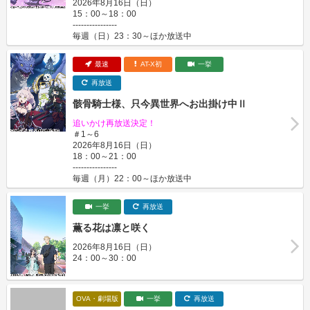
2026年8月16日（日）
15：00～18：00
----------------
毎週（日）23：30～ほか放送中
最速
AT-X初
一挙
再放送
骸骨騎士様、只今異世界へお出掛け中Ⅱ
追いかけ再放送決定！
＃1～6
2026年8月16日（日）
18：00～21：00
----------------
毎週（月）22：00～ほか放送中
一挙
再放送
薫る花は凛と咲く
2026年8月16日（日）
24：00～30：00
OVA・劇場版
一挙
再放送