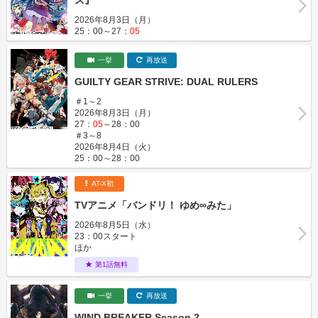
ス』
2026年8月3日（月）
25：00～27：
05
一挙
再放送
GUILTY GEAR STRIVE: DUAL RULERS
＃1～2
2026年8月3日（月）
27：
05
～28：00
＃3～8
2026年8月4日（火）
25：00～28：00
AT-X初
TVアニメ「バンドリ！ ゆめ∞みた」
2026年8月5日（水）
23：00スタート
ほか
第1話無料
一挙
再放送
WIND BREAKER Season 2