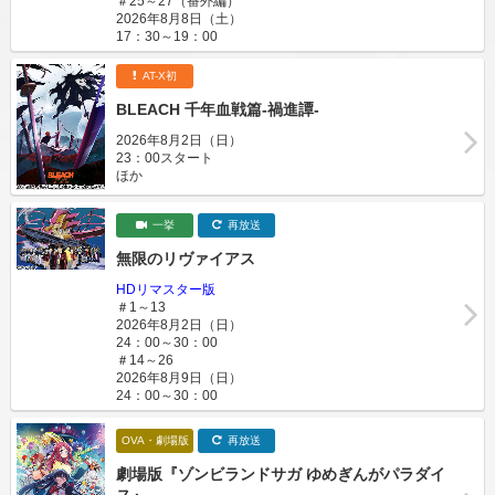
＃25～27（番外編）
2026年8月8日（土）
17：30～19：00
AT-X初
BLEACH 千年血戦篇-禍進譚-
2026年8月2日（日）
23：00スタート
ほか
一挙
再放送
無限のリヴァイアス
HDリマスター版
＃1～13
2026年8月2日（日）
24：00～30：00
＃14～26
2026年8月9日（日）
24：00～30：00
OVA・劇場版
再放送
劇場版『ゾンビランドサガ ゆめぎんがパラダイ