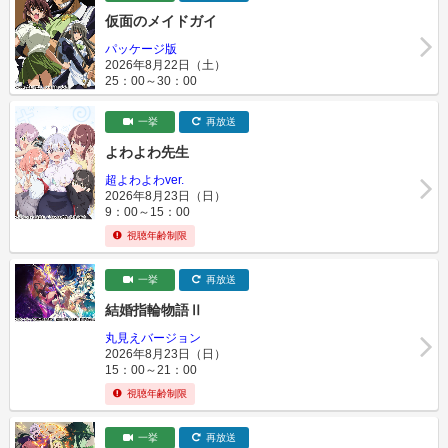
仮面のメイドガイ
パッケージ版
2026年8月22日（土）
25：00～30：00
一挙
再放送
よわよわ先生
超よわよわver.
2026年8月23日（日）
9：00～15：00
視聴年齢制限
一挙
再放送
結婚指輪物語Ⅱ
丸見えバージョン
2026年8月23日（日）
15：00～21：00
視聴年齢制限
一挙
再放送