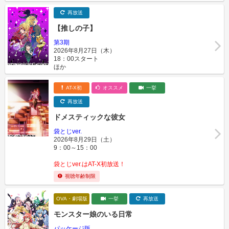
再放送
【推しの子】
第3期
2026年8月27日（木）
18：00スタート
ほか
AT-X初
オススメ
一挙
再放送
ドメスティックな彼女
袋とじver.
2026年8月29日（土）
9：00～15：00
袋とじver.はAT-X初放送！
視聴年齢制限
OVA・劇場版
一挙
再放送
モンスター娘のいる日常
パッケージ版