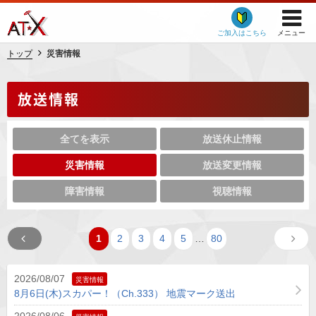
ご加入はこちら
メニュー
トップ
災害情報
放送情報
全てを表示
放送休止情報
災害情報
放送変更情報
障害情報
視聴情報
1
2
3
4
5
…
80
2026/08/07
災害情報
8月6日(木)スカパー！（Ch.333） 地震マーク送出