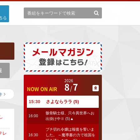
ちら
報
2026
8
7
NOW ON AIR
金
件
15:30
さよならララ (5)
骸骨騎士様、只今異世界へお
16:00
し
出掛け中Ⅱ (5)▲
ブチ切れ令嬢は報復を誓いま
テレ
16:30
した。 ～魔導書の力で祖国を