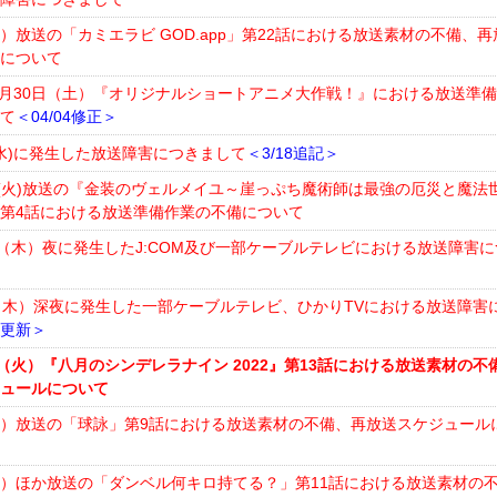
金）放送の「カミエラビ GOD.app」第22話における放送素材の不備、再
ルについて
年3月30日（土）『オリジナルショートアニメ大作戦！』における放送準
いて
＜04/04修正＞
(水)に発生した放送障害につきまして
＜3/18追記＞
日(火)放送の『金装のヴェルメイユ～崖っぷち魔術師は最強の厄災と魔法
第4話における放送準備作業の不備について
日（木）夜に発生したJ:COM及び一部ケーブルテレビにおける放送障害に
（木）深夜に発生した一部ケーブルテレビ、ひかりTVにおける放送障害
15更新＞
日（火）『八月のシンデレラナイン 2022』第13話における放送素材の不
ジュールについて
（水）放送の「球詠」第9話における放送素材の不備、再放送スケジュール
（水）ほか放送の「ダンベル何キロ持てる？」第11話における放送素材の