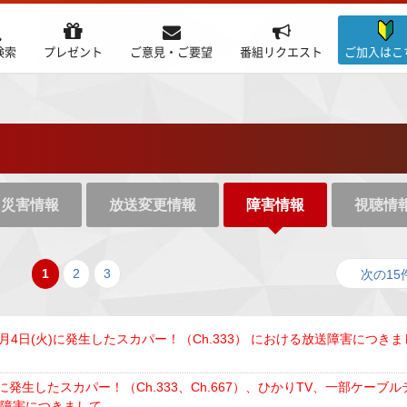
検索
プレゼント
ご意見・ご要望
番組リクエスト
ご加入はこ
災害情報
放送変更情報
障害情報
視聴情
1
2
3
次の15
3月4日(火)に発生したスカパー！（Ch.333） における放送障害につきま
火)に発生したスカパー！（Ch.333、Ch.667）、ひかりTV、一部ケーブル
送障害につきまして