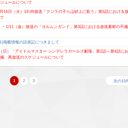
ケジュールについて
年7月16日（火）18:00放送『クジラの子らは砂上に歌う』第5話における
して
水）・1/11（金）放送の「ヨルムンガンド」第3話における放送素材の不
組表)掲載情報の誤表記につきまして
日（日）「アイドルマスター シンデレラガールズ劇場」第2話～第4話に
不備、再放送のスケジュールについて
1
2
3
次の15