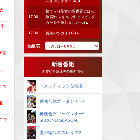
叩き潰します～ (5)▲
放
捨てられ聖女の異世界ごはん
17:00
旅 隠れスキルでキャンピング
カーを召喚しました (5)▲
備作
17:30
黄泉のツガイ (17)▲
番組表
世界
新着番組
つ
新作や再放送等の更新情報
ドメスティックな彼女
につ
神魂合体ゴーダンナー!!
備、
神魂合体ゴーダンナー!!
につ
SECOND SEASON
魔都精兵のスレイブ2
不