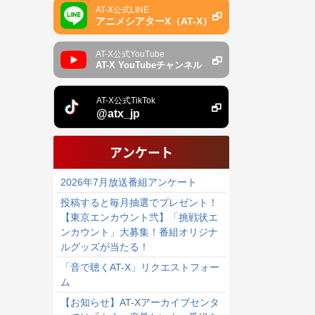
AT-X公式LINE
アニメシアターX（AT-X）
AT-X公式YouTube
AT-X YouTubeチャンネル
AT-X公式TikTok
@atx_jp
アンケート
2026年7月放送番組アンケート
投稿すると毎月抽選でプレゼント！
【東京エンカウント弐】「挑戦状エ
ンカウント」大募集！番組オリジナ
ルグッズが当たる！
「音で聴くAT-X」リクエストフォー
ム
【お知らせ】AT-Xアーカイブセンタ