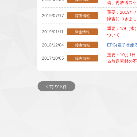
備、再放送ス
重要：2019
2019/07/17
障害情報
障害につきま
重要：1/9（
2019/01/11
障害情報
ついて
2018/12/04
EPG(電子番
障害情報
重要：10月1
2017/10/05
障害情報
る放送素材の
前の15件