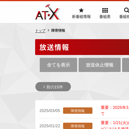
新番組情報
番組表
番組
トップ
障害情報
放送情報
全てを表示
放送休止情報
前の15件
重要：2025年
2025/03/05
障害情報
て
重要：1/21(
2025/01/22
障害情報
ビにおける放