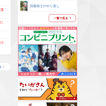
回復術士のやり直し
放送
一覧で見る
備に
おけ
件