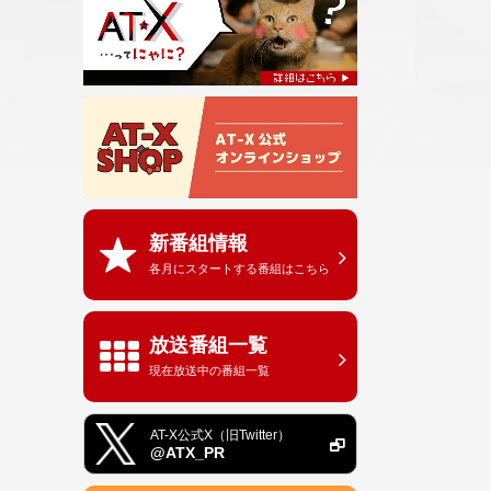
新番組情報
各月にスタートする番組はこちら
放送番組一覧
現在放送中の番組一覧
AT-X公式X（旧Twitter）
@ATX_PR